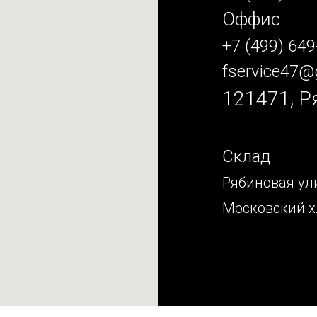
Оффис
+7 (499) 649
fservice47@
121471, Р
Склад
Рябиновая ули
Московский х